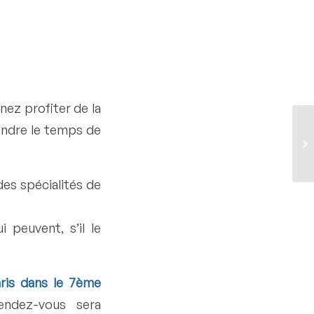
nez profiter de la
endre le temps de
Pi
à 
des spécialités de
 peuvent, s’il le
Paris dans le 7ème
endez-vous sera