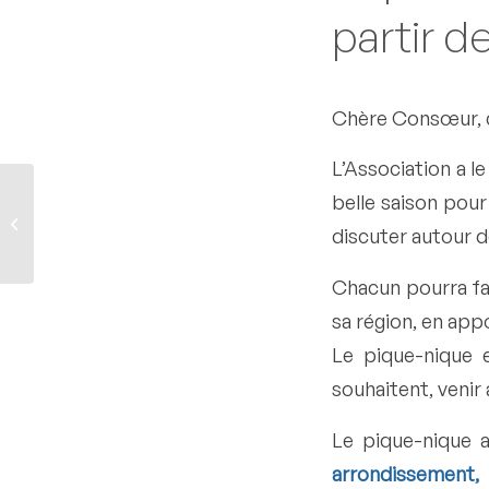
partir d
Chère Consœur, 
L’Association a le
belle saison pou
Lundi 26 juin 2023 à 13h : une
deuxième rencontre à l’Assemblée
discuter autour d
n...
Chacun pourra fai
sa région, en app
Le pique-nique e
souhaitent, veni
Le pique-nique a
arrondissement,