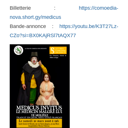
Billetterie :
https://comoedia-
nova.short.gy/medicus
Bande-annonce :
https://youtu.be/K3T27Lz-
CZo?si=BX0KAjRSl7tAQX77