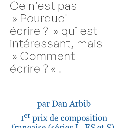
Ce n’est pas
» Pourquoi
écrire ? » qui est
intéressant, mais
» Comment
écrire ? « .
par Dan Arbib
er
1
prix de composition
française (séries L, ES et S),