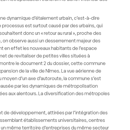
 une dynamique d’étalement urbain, c’est-à-dire
e processus est surtout causé par des urbains, qui
souhaitent donc un « retour au rural », proche des
lle, on observe aussi un desserrement majeur des
nt en effet les nouveaux habitants de l’espace
et de revitaliser de petites villes situées à
le montre le document 2 du dossier, cette commune
xpansion de la ville de Nîmes. La vue aérienne de
 au moyen d’un axe d’autoroute, la commune s’est
causée par les dynamiques de métropolisation
ées aux alentours. La diversification des métropoles
t de développement, attirées par l’intégration des
ssemblant établissements universitaires, centres
sur un même territoire d’entreprises du même secteur