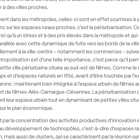
r à des villes proches.
ivent dans les métropoles, celles-ci sont en effet soumises à
onc sur les espaces ruraux proches, c’est la périurbanisation. C
i qu’à un stress et à des prix élevés dans la métropole et qui 
arallèle avec cette dynamique de fuite vers les bords de la vi
nnellement à la ville-centre – notamment les commerces – suive
tropolisation est d’une telle importance, c’est parce qu’il perm
petite ville périurbaine située au sud-est de Nîmes. Comme 
mps et d’espaces naturels en 1956, avant d’être touchée par l’e
 Garons : maintenant bien intégrée à l’espace urbain de Nîmes
ort de Nîmes-Alès-Camargue-Cévennes. La périurbanisation 
leur espace urbain tout en dynamisant de petites villes situ
 sur le plan économique.
ar la concentration des activités productives d’innovation e
au développement de technopôles, c’est-à-dire d’espaces ra
, mais aussi de clusters, qui se caractérisent par la réunion 