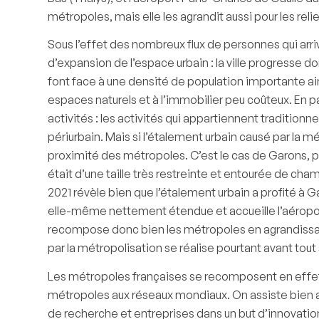
métropoles, mais elle les agrandit aussi pour les relie
Sous l’effet des nombreux flux de personnes qui arr
d’expansion de l’espace urbain : la ville progresse d
font face à une densité de population importante ains
espaces naturels et à l’immobilier peu coûteux. En p
activités : les activités qui appartiennent traditio
périurbain. Mais si l’étalement urbain causé par la mé
proximité des métropoles. C’est le cas de Garons, 
était d’une taille très restreinte et entourée de cha
2021 révèle bien que l’étalement urbain a profité à
elle-même nettement étendue et accueille l’aérop
recompose donc bien les métropoles en agrandissant 
par la métropolisation se réalise pourtant avant tout
Les métropoles françaises se recomposent en effet p
métropoles aux réseaux mondiaux. On assiste bien 
de recherche et entreprises dans un but d’innovation