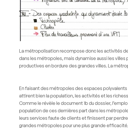
La métropolisation recompose donc les activités des
dans les métropoles, mais dynamise aussi les villes
productives en bordure des grandes villes. La métrop
En faisant des métropoles des espaces polyvalents et
attirent bien la population, les activités et les ric
Comme le révèle le document 1b du dossier, l’emploi s
population de ces dernières part dans les métropoles
leurs services faute de clients et finissent par perdr
grandes métropoles pour une plus grande efficacité, 