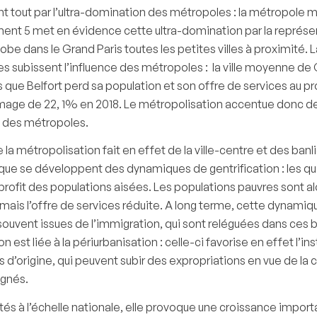
ant tout par l’ultra-domination des métropoles : la métropole
ument 5 met en évidence cette ultra-domination par la représ
e dans le Grand Paris toutes les petites villes à proximité. L
nes subissent l’influence des métropoles : la ville moyenne de
ue Belfort perd sa population et son offre de services au pro
e de 22, 1% en 2018. Le métropolisation accentue donc des i
n des métropoles.
la métropolisation fait en effet de la ville-centre et des ba
i que se développent des dynamiques de gentrification : les q
 profit des populations aisées. Les populations pauvres sont a
s, mais l’offre de services réduite. A long terme, cette dyna
s, souvent issues de l’immigration, qui sont reléguées dans c
n est liée à la périurbanisation : celle-ci favorise en effet l’i
 d’origine, qui peuvent subir des expropriations en vue de la
ignés.
lités à l’échelle nationale, elle provoque une croissance impo