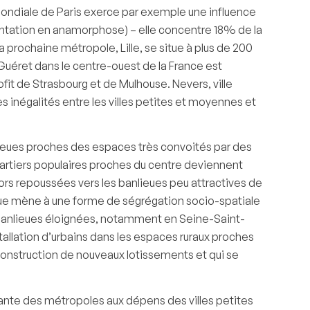
 mondiale de Paris exerce par exemple une influence
entation en anamorphose) – elle concentre 18% de la
a prochaine métropole, Lille, se situe à plus de 200
 Guéret dans le centre-ouest de la France est
fit de Strasbourg et de Mulhouse. Nevers, ville
négalités entre les villes petites et moyennes et
nlieues proches des espaces très convoités par des
uartiers populaires proches du centre deviennent
lors repoussées vers les banlieues peu attractives de
mique mène à une forme de ségrégation socio-spatiale
es banlieues éloignées, notamment en Seine-Saint-
nstallation d’urbains dans les espaces ruraux proches
 construction de nouveaux lotissements et qui se
rtante des métropoles aux dépens des villes petites