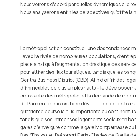
Nous verrons d’abord par quelles dynamiques elle reco
Nous analyserons enfin les perspectives qu’offre la m
La métropolisation constitue l’une des tendances m
: avec l’arrivée de nombreuses populations, d’entre
place ainsi qu’à l’augmentation drastique des servic
pour attirer des flux touristiques, tandis que les ban
Central Business District (CBD). Afin d’offrir des lo
d’immeubles de plus en plus hauts – le développeme
croissante des métropoles et la demande de mobili
de Paris en France est bien développée de cette mani
quatrième bourse la plus importante du continent. L
tandis que ses immenses logements sociaux en banlieu
gares d’envergure comme la gare Montparnasse ou la ga
Bas (Thalys), et l’aéroport Paris-Charles de Gaulle