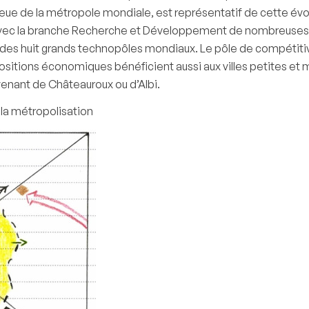
ieue de la métropole mondiale, est représentatif de cette évolut
 avec la branche Recherche et Développement de nombreuses en
e des huit grands technopôles mondiaux. Le pôle de compétitivit
tions économiques bénéficient aussi aux villes petites et mo
venant de Châteauroux ou d’Albi.
 la métropolisation