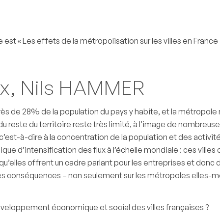
st « Les effets de la métropolisation sur les villes en France 
ix,
Nils HAMMER
ès de 28% de la population du pays y habite, et la métropole 
du reste du territoire reste très limité, à l’image de nombreu
’est-à-dire à la concentration de la population et des activité
que d’intensification des flux à l’échelle mondiale : ces ville
elles offrent un cadre parlant pour les entreprises et donc d
es conséquences – non seulement sur les métropoles elles-mêm
éveloppement économique et social des villes françaises ?