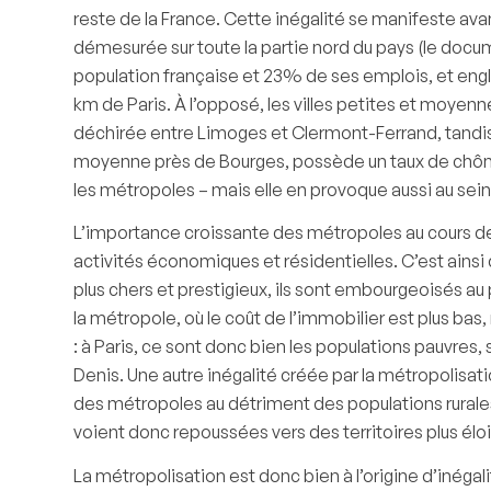
reste de la France. Cette inégalité se manifeste av
démesurée sur toute la partie nord du pays (le doc
population française et 23% de ses emplois, et englob
km de Paris. À l’opposé, les villes petites et moyen
déchirée entre Limoges et Clermont-Ferrand, tandis q
moyenne près de Bourges, possède un taux de chômag
les métropoles – mais elle en provoque aussi au sei
L’importance croissante des métropoles au cours de 
activités économiques et résidentielles. C’est ains
plus chers et prestigieux, ils sont embourgeoisés au
la métropole, où le coût de l’immobilier est plus ba
: à Paris, ce sont donc bien les populations pauvre
Denis. Une autre inégalité créée par la métropolisatio
des métropoles au détriment des populations rurales
voient donc repoussées vers des territoires plus élo
La métropolisation est donc bien à l’origine d’inéga