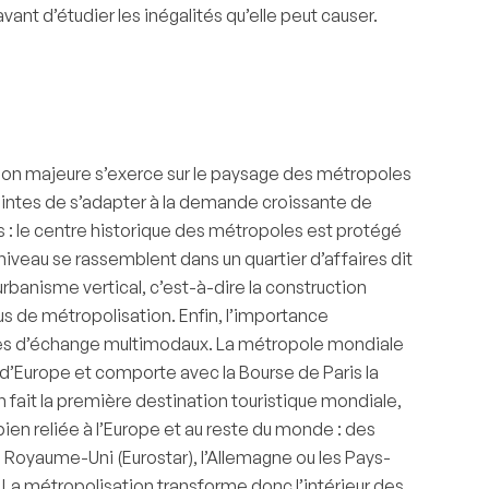
ant d’étudier les inégalités qu’elle peut causer.
tion majeure s’exerce sur le paysage des métropoles
raintes de s’adapter à la demande croissante de
rs : le centre historique des métropoles est protégé
 niveau se rassemblent dans un quartier d’affaires dit
urbanisme vertical, c’est-à-dire la construction
 de métropolisation. Enfin, l’importance
ôles d’échange multimodaux. La métropole mondiale
 d’Europe et comporte avec la Bourse de Paris la
fait la première destination touristique mondiale,
ien reliée à l’Europe et au reste du monde : des
le Royaume-Uni (Eurostar), l’Allemagne ou les Pays-
 La métropolisation transforme donc l’intérieur des