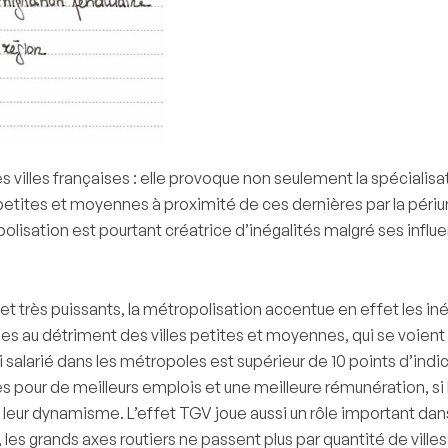
 villes françaises : elle provoque non seulement la spécialis
 petites et moyennes à proximité de ces dernières par la péri
olisation est pourtant créatrice d’inégalités malgré ses influ
 très puissants, la métropolisation accentue en effet les inég
hesses au détriment des villes petites et moyennes, qui se voi
alarié dans les métropoles est supérieur de 10 points d’indice 
 pour de meilleurs emplois et une meilleure rémunération, si b
e leur dynamisme. L’effet TGV joue aussi un rôle important dans l
les grands axes routiers ne passent plus par quantité de ville