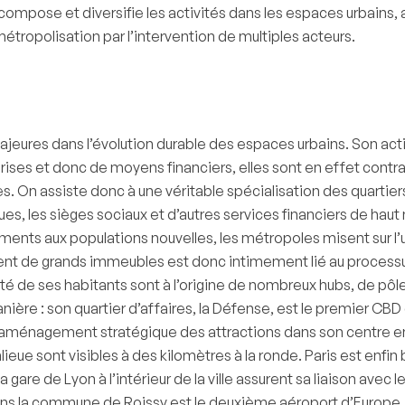
mpose et diversifie les activités dans les espaces urbains, av
étropolisation par l’intervention de multiples acteurs.
ajeures dans l’évolution durable des espaces urbains. Son ac
prises et donc de moyens financiers, elles sont en effet cont
es. On assiste donc à une véritable spécialisation des quartie
ques, les sièges sociaux et d’autres services financiers de haut
gements aux populations nouvelles, les métropoles misent sur l’
nt de grands immeubles est donc intimement lié au processus
té de ses habitants sont à l’origine de nombreux hubs, de p
ère : son quartier d’affaires, la Défense, est le premier CBD
’aménagement stratégique des attractions dans son centre en 
e sont visibles à des kilomètres à la ronde. Paris est enfin b
re de Lyon à l’intérieur de la ville assurent sa liaison avec 
 dans la commune de Roissy est le deuxième aéroport d’Europe.