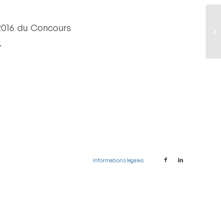
 2016 du Concours
AG
20
.
Informations légales